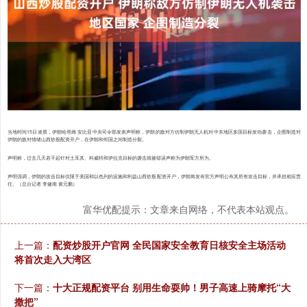
当地时间15日凌晨，伊朗哈塔姆·安比亚中央司令部发表声明称，伊朗的敌对方仿制伊朗无人机对中东地区多国目标发动袭击，企图制造对
伊朗的敌对情绪山西炒股配资开户，在伊朗和邻国之间制造分裂。
声明称，过去几天若干起针对土耳其、科威特和伊拉克目标的袭击就被错误声称为伊朗军方所为。
声明强调，伊朗的攻击目标仅限于美国和以色列的设施和利益山西炒股配资开户，伊朗将发布官方声明公布其所有攻击目标，并承担相应责
任。（总台记者 李健南 黄元鹏）
富华优配提示：文章来自网络，不代表本站观点。
上一篇：
配资炒股开户官网 全民国家安全教育日核安全主场活动
将首次走入大湾区
下一篇：
十大正规配资平台 别用生命耍帅！男子高速上骑摩托“大
撒把”